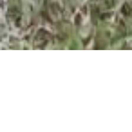
•
Hundesportverein Chemnitz-Borna e.V.
Hundesport
Obedience
Obedience
Gehorsam und freudige Teamarbeit zwischen